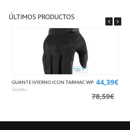
ÚLTIMOS PRODUCTOS
0€
44,39€
GUANTE IVIERNO ICON TARMAC WP
P
€
Guantes
Pa
78,59€