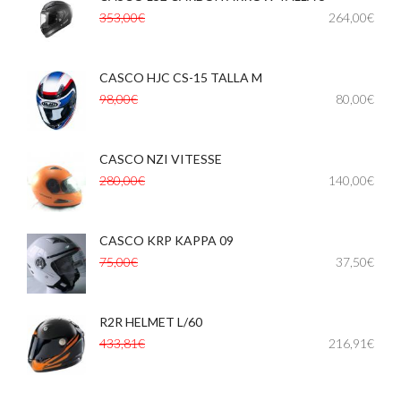
353,00€
264,00€
CASCO HJC CS-15 TALLA M
,
98,00€
80,00€
CASCO NZI VITESSE
,
,
280,00€
140,00€
CASCO KRP KAPPA 09
75,00€
37,50€
R2R HELMET L/60
433,81€
216,91€