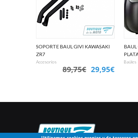
SOPORTE BAUL GIVI KAWASAKI
BAUL 
ZR7
PLAT
Accesorios
Baúles
89,75€
29,95€
Utilizamos cookies propias y de terceros en