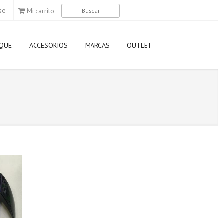
se
Mi carrito
QUE
ACCESORIOS
MARCAS
OUTLET
Agip
Airoh
Aixam
Akrapovic
Aprilia
Arai
AWA
Axo
Derbi
Dunlop
Elf
Eni
Gilera
Givi
GMAC
HJC
Kappa
Kawasaki
KTM
LEM
Ligier
LS2
Michelin
Momo Desi
Motorex
Motul
MT
Nexx
Nitro
Nolan
NZI
Oakley
Piaggio
Pirelli
Puig
Rizoma