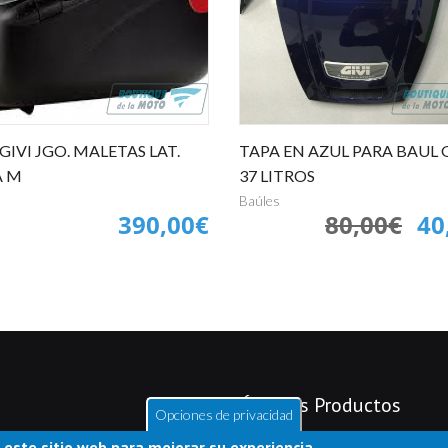
GIVI JGO. MALETAS LAT.
TAPA EN AZUL PARA BAUL G
A M
37 LITROS
Baúles
390,00€
80,00€
40
Últimos Productos
Opciones de privacidad
 este sitio web para mejorar su experiencia