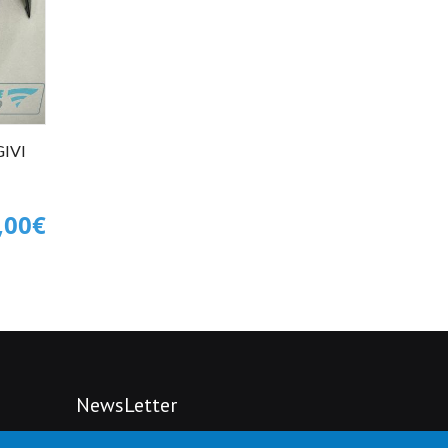
Shad
Shark
Shiro
Shoei
TNT
Unik
Vespa
Vespino
Zeus
IVI
,00€
NewsLetter