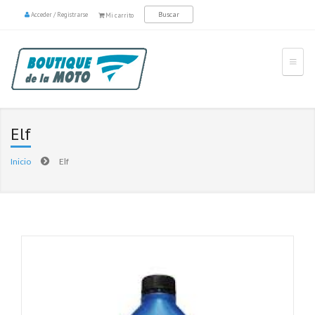
Acceder
/
Registrarse
Mi carrito
Elf
Inicio
Elf