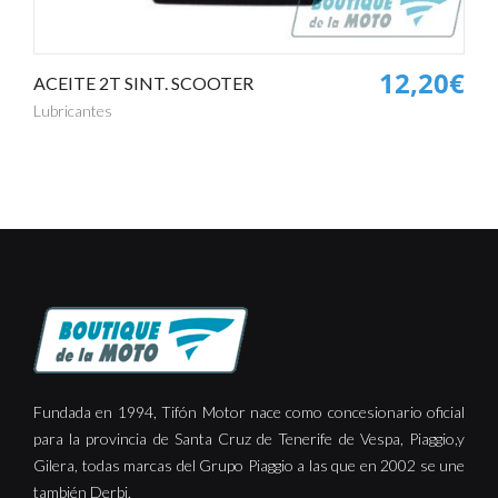
12,20€
ACEITE 2T SINT. SCOOTER
Lubricantes
Fundada en 1994, Tifón Motor nace como concesionario oficial
para la provincia de Santa Cruz de Tenerife de Vespa, Piaggio,y
Gilera, todas marcas del Grupo Piaggio a las que en 2002 se une
también Derbi.