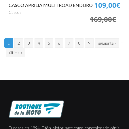
109,00€
CASCO APRILIA MULTI ROAD ENDURO
Cascos
169,00€
…
1
2
3
4
5
6
7
8
9
siguiente ›
última »
Fundada en 1994, Tifón Motor nace como concesionario oficial