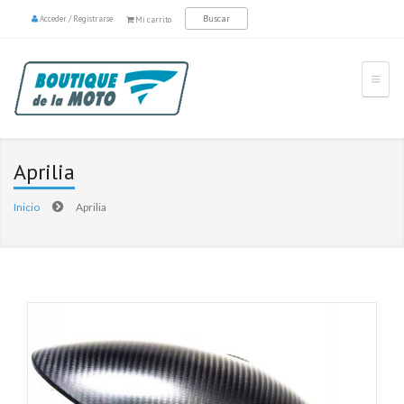
Acceder
/
Registrarse
Mi carrito
Aprilia
Inicio
Aprilia
Páginas