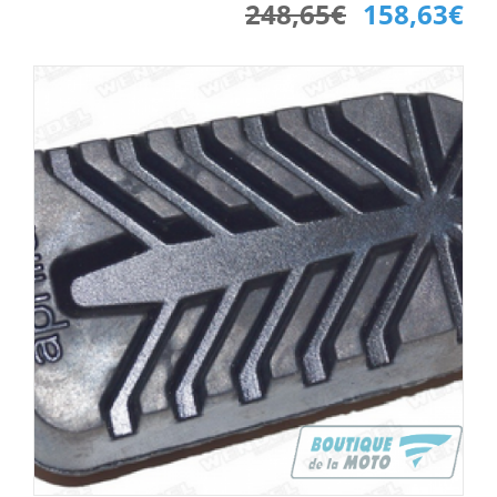
248,65€
158,63€