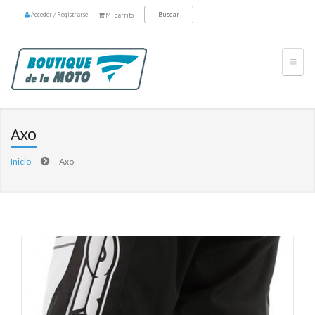
Acceder
/
Registrarse
Mi carrito
Axo
Inicio
Axo