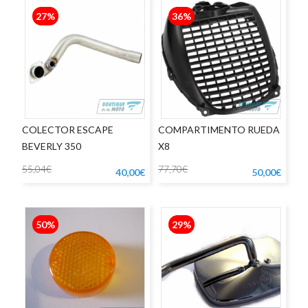
27%
36%
COLECTOR ESCAPE
COMPARTIMENTO RUEDA
BEVERLY 350
X8
55,04€
77,70€
40,00€
50,00€
50%
29%