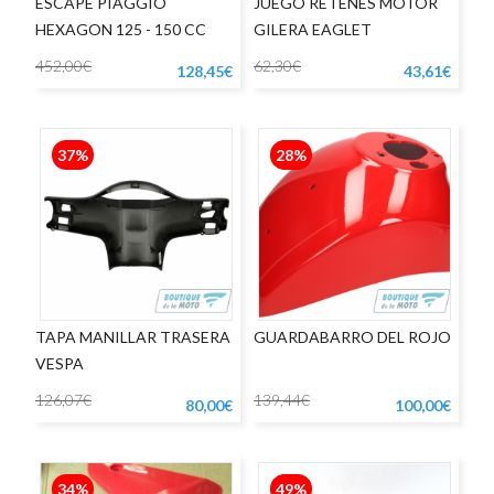
ESCAPE PIAGGIO
JUEGO RETENES MOTOR
HEXAGON 125 - 150 CC
GILERA EAGLET
452,00€
62,30€
128,45€
43,61€
37%
28%
TAPA MANILLAR TRASERA
GUARDABARRO DEL ROJO
VESPA
126,07€
139,44€
80,00€
100,00€
34%
49%