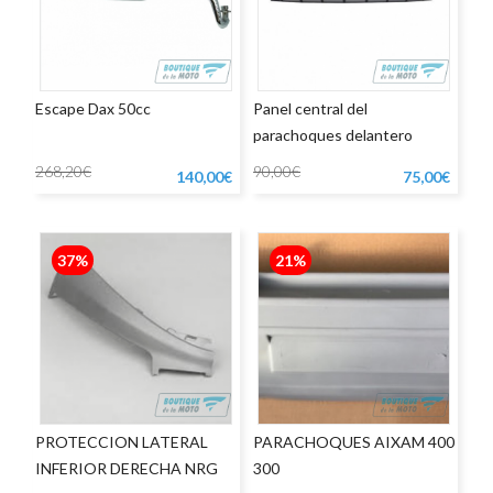
Escape Dax 50cc
Panel central del
parachoques delantero
Aixam
268,20€
90,00€
140,00€
75,00€
37%
21%
PROTECCION LATERAL
PARACHOQUES AIXAM 400
INFERIOR DERECHA NRG
300