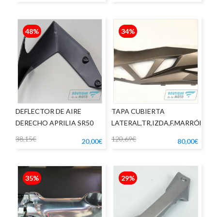
48%
34%
DEFLECTOR DE AIRE
TAPA CUBIERTA
DERECHO APRILIA SR50
LATERAL,TR,IZDA,F.MARRÓN
J300
38,15€
120,69€
20,00€
80,00€
35%
29%