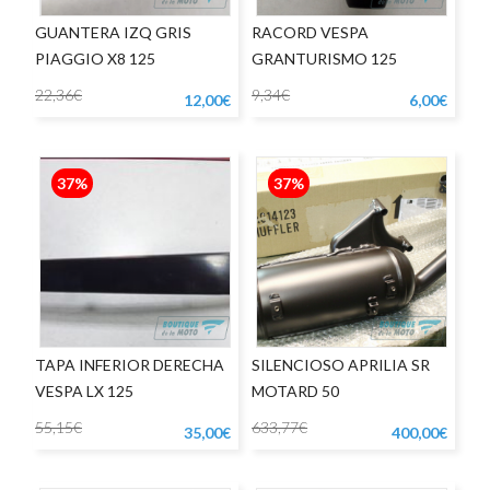
GUANTERA IZQ GRIS
RACORD VESPA
PIAGGIO X8 125
GRANTURISMO 125
22,36€
9,34€
12,00€
6,00€
37%
37%
TAPA INFERIOR DERECHA
SILENCIOSO APRILIA SR
VESPA LX 125
MOTARD 50
55,15€
633,77€
35,00€
400,00€