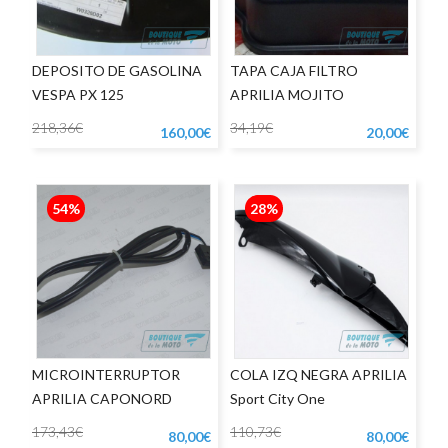
DEPOSITO DE GASOLINA
TAPA CAJA FILTRO
VESPA PX 125
APRILIA MOJITO
218,36€
34,19€
160,00€
20,00€
54%
28%
MICROINTERRUPTOR
COLA IZQ NEGRA APRILIA
APRILIA CAPONORD
Sport City One
173,43€
110,73€
80,00€
80,00€