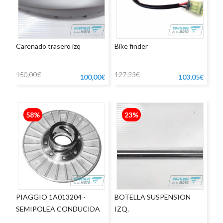
Carenado trasero izq
Bike finder
150,00€
127,23€
100,00€
103,05€
58%
23%
PIAGGIO 1A013204 -
BOTELLA SUSPENSION
SEMIPOLEA CONDUCIDA
IZQ.