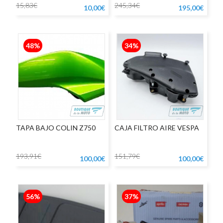
15,83€
245,34€
10,00€
195,00€
48%
34%
TAPA BAJO COLIN Z750
CAJA FILTRO AIRE VESPA
193,91€
151,79€
100,00€
100,00€
56%
37%