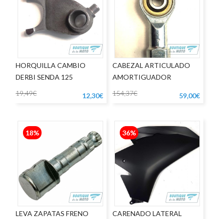
HORQUILLA CAMBIO
CABEZAL ARTICULADO
DERBI SENDA 125
AMORTIGUADOR
DIRECCIÓN APRILIA RSV
19,49€
154,37€
12,30€
59,00€
18%
36%
LEVA ZAPATAS FRENO
CARENADO LATERAL