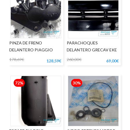
PINZA DE FRENO
PARACHOQUES
DELANTERO PIAGGIO
DELANTERO GRECAV EKE
MEDLEY APRILIA SRGT
PRIMERA SERIE
178,69€
260,00€
128,59€
69,00€
72%
30%