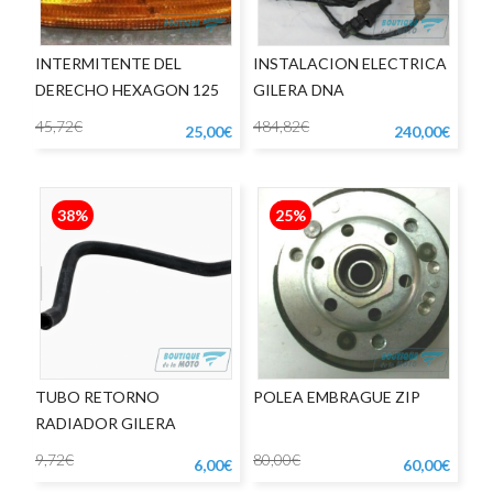
INTERMITENTE DEL
INSTALACION ELECTRICA
DERECHO HEXAGON 125
GILERA DNA
45,72€
484,82€
25,00€
240,00€
38%
25%
TUBO RETORNO
POLEA EMBRAGUE ZIP
RADIADOR GILERA
RUNNER
9,72€
80,00€
6,00€
60,00€