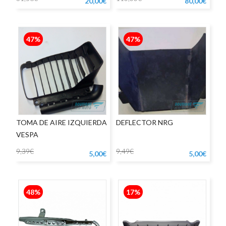
20,00€
80,00€
47%
47%
TOMA DE AIRE IZQUIERDA
DEFLECTOR NRG
VESPA
9,39€
9,49€
5,00€
5,00€
48%
17%