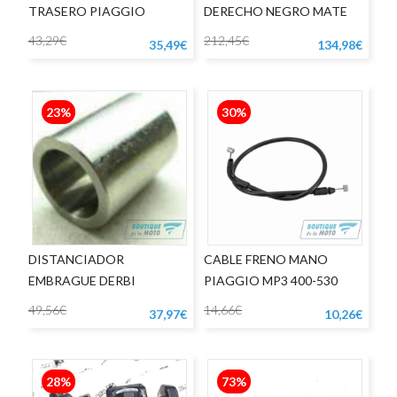
TRASERO PIAGGIO
DERECHO NEGRO MATE
APRILIA RS125
43,29€
212,45€
35,49€
134,98€
23%
30%
DISTANCIADOR
CABLE FRENO MANO
EMBRAGUE DERBI
PIAGGIO MP3 400-530
49,56€
14,66€
37,97€
10,26€
28%
73%