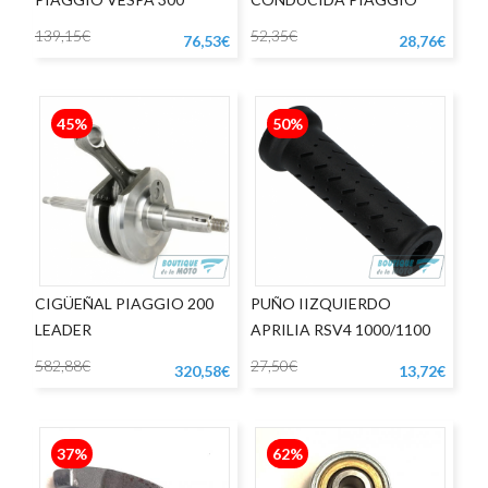
LIBERTY - VESPA LX125
139,15€
52,35€
76,53€
28,76€
45%
50%
CIGÜEÑAL PIAGGIO 200
PUÑO IIZQUIERDO
LEADER
APRILIA RSV4 1000/1100
582,88€
27,50€
320,58€
13,72€
37%
62%