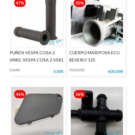
47%
35%
PUÑOS VESPA COSA 2
CUERPO MARIPOSA ECU
VNR2, VESPA COSA 2 VSR1
BEVERLY 125
5,64€
916,55€
3,00€
600,00€
46%
36%