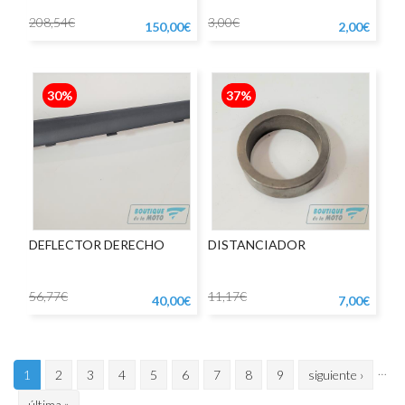
208,54€
3,00€
150,00€
2,00€
30%
37%
DEFLECTOR DERECHO
DISTANCIADOR
56,77€
11,17€
40,00€
7,00€
…
1
2
3
4
5
6
7
8
9
siguiente ›
última »