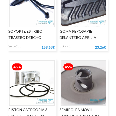
SOPORTE ESTRIBO
GOMA REPOSAPIE
TRASERO DERCHO
DELANTERO APRILIA
APRILIA SHIVER
DORSODURO
248,65€
38,77€
158,63€
23,26€
45%
45%
PISTON CATEGORIA 3
SEMIPOLEA MOVIL
PIAGGIO VESPA 300
CONDUCIDA PIAGGIO