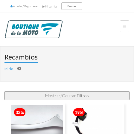
Acceder
/
Registrarse
Mi carrito
Recambios
Inicio
Páginas
33%
19%