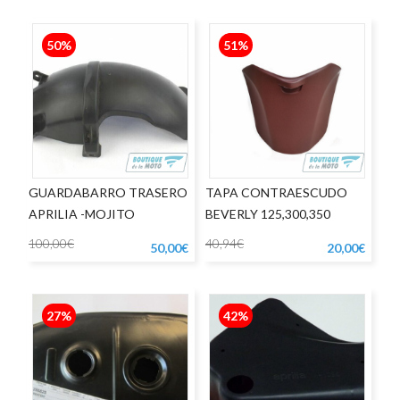
50%
51%
GUARDABARRO TRASERO
TAPA CONTRAESCUDO
APRILIA -MOJITO
BEVERLY 125,300,350
100,00€
40,94€
50,00€
20,00€
27%
42%