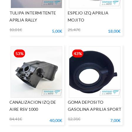
TULIPA INTERMITENTE
ESPEJO IZQ APRILIA
APRLIA RALLY
MOJITO
10,01€
25,47€
5,00€
18,00€
53%
43%
CANALIZACION IZQ DE
GOMA DEPOSITO
AIRE RSV 1000
GASOLINA APRILIA SPORT
CITY
84,41€
12,31€
40,00€
7,00€