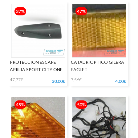
37%
47%
PROTECCION ESCAPE
CATADRIOPTICO GILERA
APRLIA SPORT CITY ONE
EAGLET
47,77€
7,56€
30,00€
4,00€
45%
50%