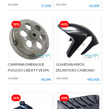
95,08€
93,71€
57,05€
63,00€
38%
44%
CAMPANA EMBRAGUE
GUARDABARROS
PIAGGIO LIBERTY VESPA
DELANTERO CARBONO
LX 125
APRILIA RSV4 1000
70,88€
787,48€
44,09€
440,90€
36%
40%