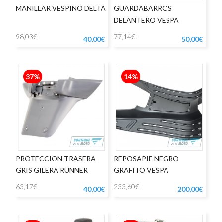
MANILLAR VESPINO DELTA
GUARDABARROS
DELANTERO VESPA
PRIMAVERA
98,03€
77,14€
40,00€
50,00€
37%
14%
PROTECCION TRASERA
REPOSAPIE NEGRO
GRIS GILERA RUNNER
GRAFITO VESPA
63,17€
233,60€
40,00€
200,00€