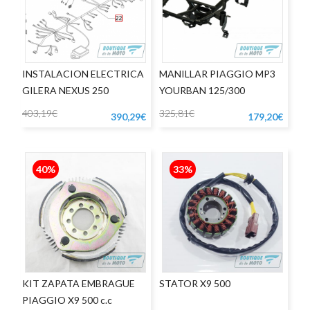
INSTALACION ELECTRICA
MANILLAR PIAGGIO MP3
GILERA NEXUS 250
YOURBAN 125/300
403,19€
325,81€
390,29€
179,20€
40%
33%
KIT ZAPATA EMBRAGUE
STATOR X9 500
PIAGGIO X9 500 c.c