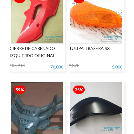
CIERRE DE CARENADO
TULIPA TRASERA SX
IZQUIERDO ORIGINAL
APRILIA
105,91€
9,89€
70,00€
5,00€
59%
35%