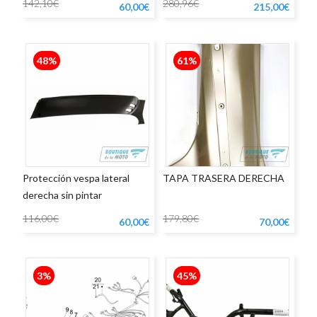
142,10€
280,96€
60,00€
215,00€
48%
61%
Protección vespa lateral
TAPA TRASERA DERECHA
derecha sin pintar
116,00€
179,80€
60,00€
70,00€
3%
45%