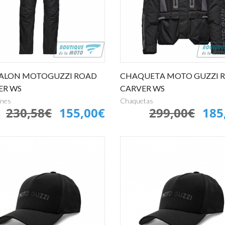
ALON MOTOGUZZI ROAD
CHAQUETA MOTO GUZZI 
ER WS
CARVER WS
ones
Chaquetas
230,58€
155,00€
299,00€
185