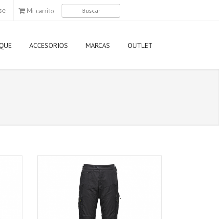
se
Mi carrito
QUE
ACCESORIOS
MARCAS
OUTLET
Agip
Airoh
Aixam
Akrapovic
Aprilia
Arai
AWA
Axo
Derbi
Dunlop
Elf
Eni
Gilera
Givi
GMAC
HJC
Kappa
Kawasaki
KTM
LEM
Ligier
LS2
Michelin
Momo Desi
Motorex
Motul
MT
Nexx
Nitro
Nolan
NZI
Oakley
Piaggio
Pirelli
Puig
Rizoma