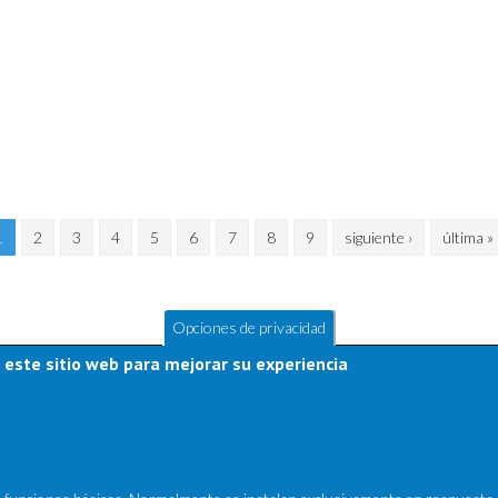
1
2
3
4
5
6
7
8
9
siguiente ›
última »
Opciones de privacidad
 este sitio web para mejorar su experiencia
Últimos Productos