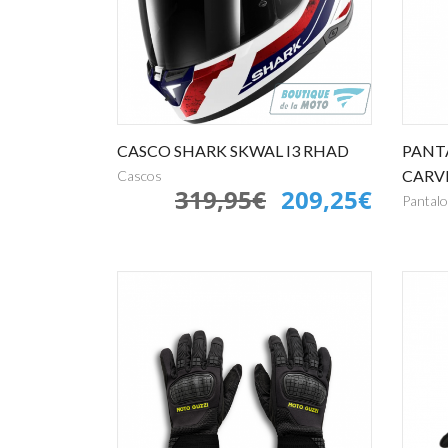
CASCO SHARK SKWAL I3 RHAD
PANT
CARV
Cascos
319,95€
209,25€
Pantal