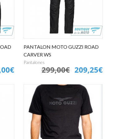
Shad
Shark
Shiro
Shoei
TNT
Unik
Vespa
Vespino
Zeus
ROAD
PANTALON MOTO GUZZI ROAD
CARVER WS
Pantalones
,00€
299,00€
209,25€