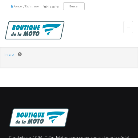
Acceder
/
Registrarse
Mi carrito
Inicio
Fundada en 1994, Tifón Motor nace como concesionario oficial