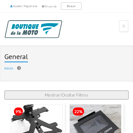
Acceder
/
Registrarse
Mi carrito
General
Inicio
9%
22%