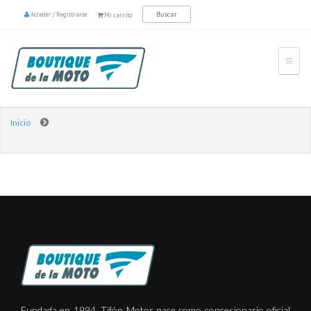
Acceder
/
Registrarse
Mi carrito
Inicio
Fundada en 1994, Tifón Motor nace como concesionario oficial